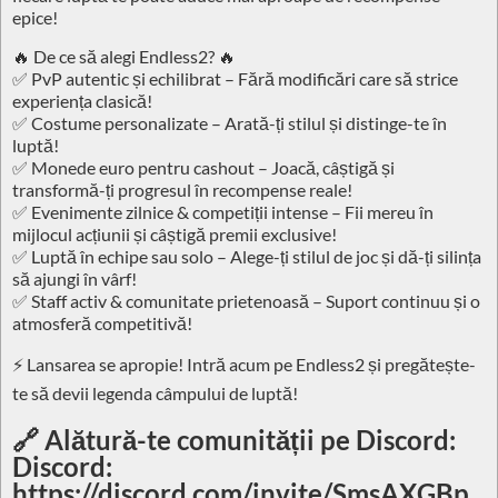
epice!
🔥 De ce să alegi Endless2? 🔥
✅ PvP autentic și echilibrat – Fără modificări care să strice
experiența clasică!
✅ Costume personalizate – Arată-ți stilul și distinge-te în
luptă!
✅ Monede euro pentru cashout – Joacă, câștigă și
transformă-ți progresul în recompense reale!
✅ Evenimente zilnice & competiții intense – Fii mereu în
mijlocul acțiunii și câștigă premii exclusive!
✅ Luptă în echipe sau solo – Alege-ți stilul de joc și dă-ți silința
să ajungi în vârf!
✅ Staff activ & comunitate prietenoasă – Suport continuu și o
atmosferă competitivă!
⚡ Lansarea se apropie! Intră acum pe Endless2 și pregătește-
te să devii legenda câmpului de luptă!
🔗 Alătură-te comunității pe Discord:
Discord:
https://discord.com/invite/SmsAXGBp