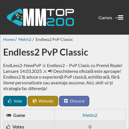
Games
Home
Metin2
Endless2 PvP Classic
Endless2 PvP Classic
EndLess2-NewPvP ⚔️ Endless2 – PvP Clasic cu Premii Reale!
Lansare 14.03.2025 ⚔️ 📢 Deschiderea oficială este aproape!
Endless2 îți aduce o experiență PvP clasică, echilibrată, fără
iteme personalizate sau avantaje ascunse. Aici, skill-ul și
strategia fac diferența!
Vote
Website
Discord
Game
Metin2
Votes
0