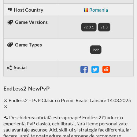
Host Country
Romania
Game Versions
v2.0.1
v1.3
Game Types
PvP
Social
EndLess2-NewPvP
⚔️ Endless2 – PvP Clasic cu Premii Reale! Lansare 14.03.2025
⚔️
📢 Deschiderea oficială este aproape! Endless2 îți aduce o
experiență PvP clasică, echilibrată, fără iteme personalizate
sau avantaje ascunse. Aici, skill-ul și strategia fac diferența, iar
fiecare luptă te poate aduce mai aproape de recompense