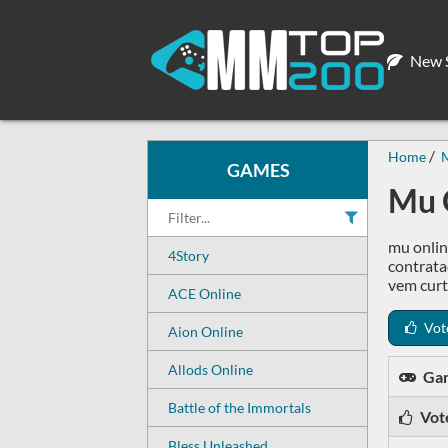
New S
Home
GAMES
Mu O
mu onlin
4Story
contrata
vem cur
ACE Online
Vot
Aion Online
Allods Online
Ga
Battle of the Immortals
Vot
Bless Unleashed