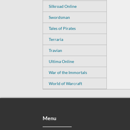
Silkroad Online
Swordsman
Tales of Pirates
Terraria
Travian
Ultima Online
War of the Immortals
World of Warcraft
Menu