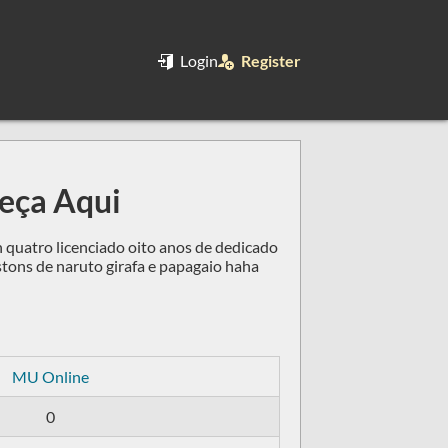
Login
Register
meça Aqui
n quatro licenciado oito anos de dedicado
tons de naruto girafa e papagaio haha
MU Online
0