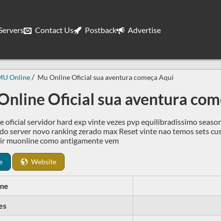
ervers
Contact Us
Postback
Advertise
MU Online
Mu Online Oficial sua aventura começa Aqui
nline Oficial sua aventura co
e oficial servidor hard exp vinte vezes pvp equilibradissimo seaso
do server novo ranking zerado max Reset vinte nao temos sets cus
tir muonline como antigamente vem
e
Website
me
es