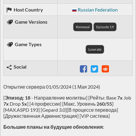
Host Country
Russian Federation
Game Versions
Renewal
Episode 19
Game Types
Lowrate
Social
Открытие сервера 01/05/2024 (1 Мая 2024)
[
Эпизод: 18
- Направление молитвы] [Рейты: Base
7x
Job
7x
Drop
5x
] [4 профессии] [Макс. Уровень
260/55
]
[MAX.ASPD 193] [Gepard 3.0][В процессе перевода]
[Дружественная Администрация] [VIP система]
Большие планы на будущие обновления: