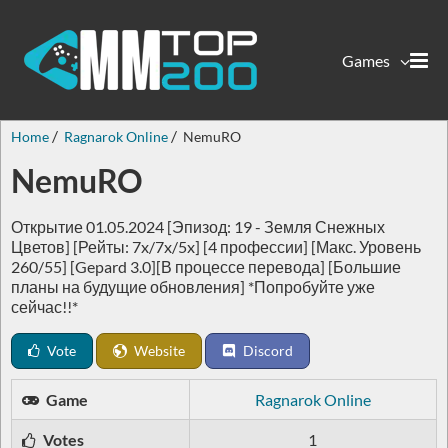
Games
Home
Ragnarok Online
NemuRO
NemuRO
Открытие 01.05.2024 [Эпизод: 19 - Земля Снежных
Цветов] [Рейты: 7x/7x/5x] [4 профессии] [Макс. Уровень
260/55] [Gepard 3.0][В процессе перевода] [Большие
планы на будущие обновления] *Попробуйте уже
сейчас!!*
Vote
Website
Discord
Game
Ragnarok Online
Votes
1