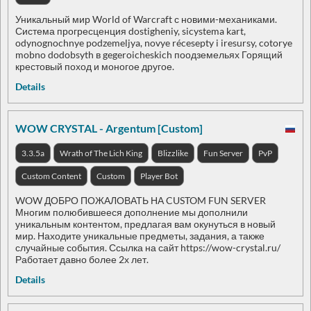
Уникальный мир World of Warcraft с новими-механиками.
Система прогресценция dostigheniy, sicystema kart,
odynognochnye podzemeljya, novye récesepty i iresursy, cotorye
mobno dodobsyth в gegeroicheskich поодземельях Горящий
крестовый поход и моногое другое.
Details
WOW CRYSTAL - Argentum [Custom]
3.3.5a
Wrath of The Lich King
Blizzlike
Fun Server
PvP
Custom Content
Custom
Player Bot
WOW​ ДОБРО ПОЖАЛОВАТЬ НА CUSTOM FUN SERVER​
Многим полюбившееся дополнение мы дополнили
уникальным контентом, предлагая вам окунуться в новый
мир. Находите уникальные предметы, задания, а также
случайные события. Ссылка на сайт https://wow-crystal.ru/
Работает давно более 2х лет.
Details