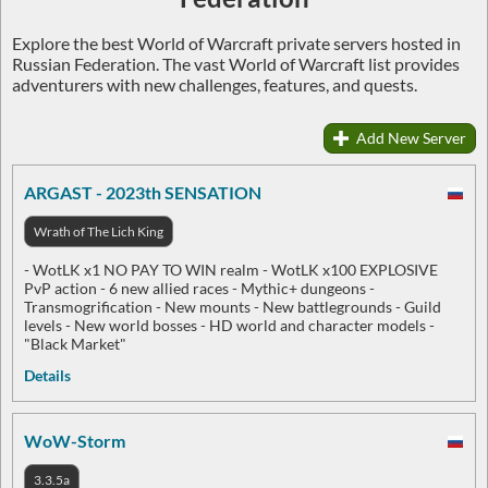
Explore the best World of Warcraft private servers hosted in
Russian Federation. The vast World of Warcraft list provides
adventurers with new challenges, features, and quests.
Add New Server
ARGAST - 2023th SENSATION
Wrath of The Lich King
- WotLK x1 NO PAY TO WIN realm - WotLK x100 EXPLOSIVE
PvP action - 6 new allied races - Mythic+ dungeons -
Transmogrification - New mounts - New battlegrounds - Guild
levels - New world bosses - HD world and character models -
"Black Market"
Details
WoW-Storm
3.3.5a